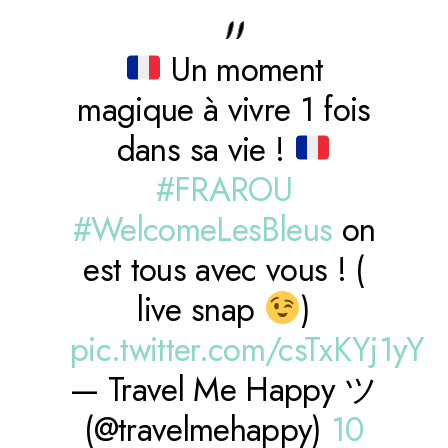
Un moment
magique à vivre 1 fois
dans sa vie !
#FRAROU
#WelcomeLesBleus
on
est tous avec vous ! (
live snap
)
pic.twitter.com/csTxKYj1yY
— Travel Me Happy ツ
(@travelmehappy)
10