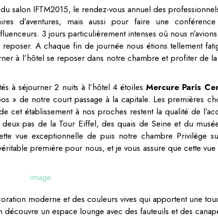
du salon IFTM2015, le rendez-vous annuel des professionnel
aires d’aventures, mais aussi pour faire une conférence
fluenceurs. 3 jours particulièrement intenses où nous n’avions
se reposer. A chaque fin de journée nous étions tellement fati
rner à l’hôtel se reposer dans notre chambre et profiter de la
és à séjourner 2 nuits à l’hôtel 4 étoiles
Mercure Paris Ce
pos » de notre court passage à la capitale. Les premières ch
de cet établissement à nos proches restent la qualité de l’acc
 deux pas de la Tour Eiffel, des quais de Seine et du musé
cette vue exceptionnelle de puis notre chambre Privilège su
ritable première pour nous, et je vous assure que cette vue 
écoration moderne et des couleurs vives qui apportent une to
n découvre un espace lounge avec des fauteuils et des canap