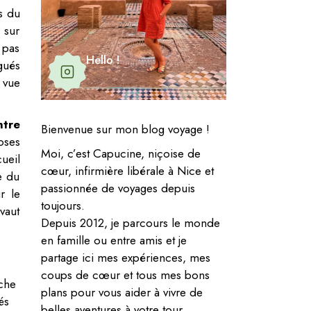
s du
 sur
 pas
Hello !
gués
 vue
ntre
Bienvenue sur mon blog voyage !
oses
Moi, c’est Capucine, niçoise de
ueil
cœur, infirmière libérale à Nice et
e du
passionnée de voyages depuis
r le
toujours.
vaut
Depuis 2012, je parcours le monde
en famille ou entre amis et je
partage ici mes expériences, mes
coups de cœur et tous mes bons
uche
plans pour vous aider à vivre de
és
belles aventures à votre tour.