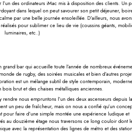
r l’un des ordinateurs iMac mis à disposition des clients. Un 
 verdoyant dans lequel on peut savourer son petit déjeuner, boir
alme par une belle journée ensoleillée. D’ailleurs, nous avon
éalisés pour sublimer ce lieu de vie (coussins géants, mobili
luminaires, etc..)
a un grand bar qui accueille toute l’année de nombreux événem
onde de rugby, des soirées musicales et bien d’autres proje
écoration est un mélange subtil de style contemporain, moderne
n bois brut et des chaises métalliques anciennes.
s’y rendre nous empruntons l’un des deux ascenseurs depuis l
quent un peu de fraîcheur, mais on nous a confié qu’un concep
 pour faire d’une simple montée une expérience ludique et
rivés au douzième étage nous traversons ce long couloir dont l
ique avec la représentation des lignes de métro et des station