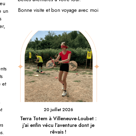
peu
Bonne visite et bon voyage avec moi
e un
s
er,
ents
ts
 et
a
t
20 juillet 2026
Terra Totem à Villeneuve-Loubet :
es
j’ai enfin vécu l’aventure dont je
rêvais !
s.