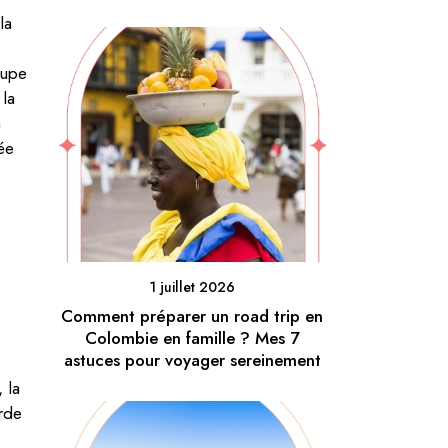
la
oupe
 la
à
ée
1 juillet 2026
Comment préparer un road trip en
Colombie en famille ? Mes 7
astuces pour voyager sereinement
 la
rde