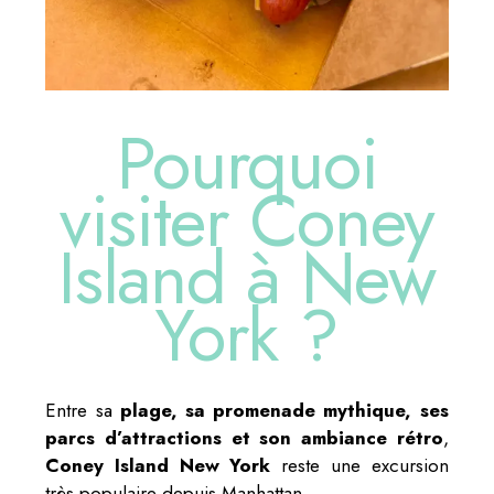
Pourquoi
visiter Coney
Island à New
York ?
Entre sa
plage, sa promenade mythique, ses
parcs d’attractions et son ambiance rétro
,
Coney Island New York
reste une excursion
très populaire depuis Manhattan.