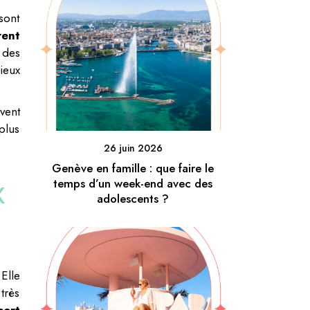
sont
ent
 des
ieux
vent
plus
26 juin 2026
Genève en famille : que faire le
x
temps d’un week-end avec des
adolescents ?
Elle
très
sert