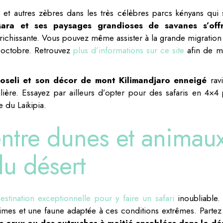
s et autres zèbres dans les très célèbres parcs kényans qui 
ara et ses paysages grandioses de savanes s’offr
ichissante. Vous pouvez même assister à la grande migration
et octobre. Retrouvez
plus d’informations sur ce site
afin de m
seli et son décor de mont Kilimandjaro enneigé
ravi
ière. Essayez par ailleurs d’opter pour des safaris en 4×4 
 du Laikipia.
ntre dunes et animau
du désert
stination exceptionnelle pour y faire un safari
inoubliable. 
mes et une faune adaptée à ces conditions extrêmes. Partez 
s oryx ou des autruches à moitié ensablées dans le dé