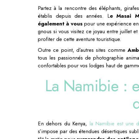
Partez à la rencontre des éléphants, girafe
établis depuis des années. L
e Masai M
également à vous
pour une expérience enr
gnous si vous visitez ce joyau entre juillet 
profiter de cette aventure touristique.
Outre ce point, d’autres sites comme
Ambo
tous les passionnés de photographie animal
confortables pour vos lodges haut de gamme
La Namibie : e
En dehors du Kenya,
la Namibie est une de
s’impose par des étendues désertiques subli
tôt le matin pour
surprendre des antilope