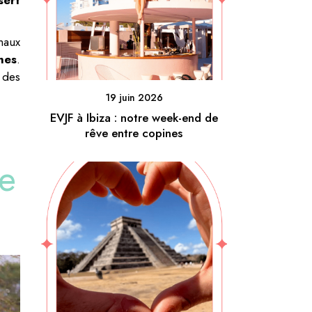
maux
nes
.
 des
19 juin 2026
EVJF à Ibiza : notre week-end de
rêve entre copines
de