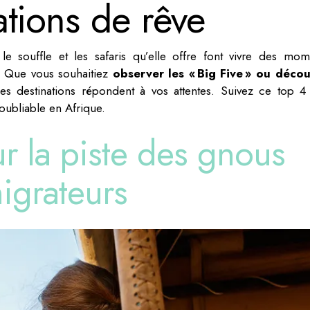
ations de rêve
e souffle et les safaris qu’elle offre font vivre des mom
. Que vous souhaitiez
observer les « Big Five » ou décou
s destinations répondent à vos attentes. Suivez ce top 4
oubliable en Afrique.
ur la piste des gnous
igrateurs