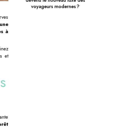
devenu le nouveau luxe des
voyageurs modernes ?
rves
 une
es à
inez
s et
s
ante
orêt