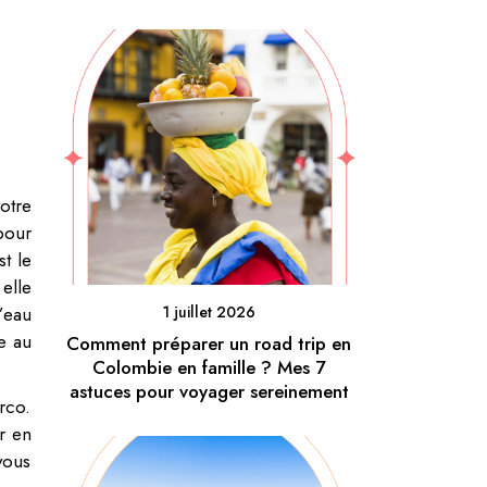
otre
pour
t le
elle
’eau
1 juillet 2026
e au
Comment préparer un road trip en
Colombie en famille ? Mes 7
astuces pour voyager sereinement
rco.
r en
vous