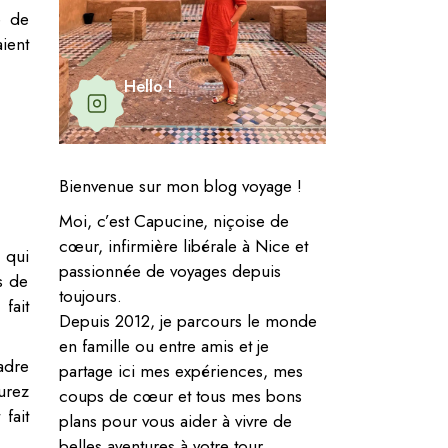
e de
ient
Hello !
Bienvenue sur mon blog voyage !
Moi, c’est Capucine, niçoise de
cœur, infirmière libérale à Nice et
 qui
passionnée de voyages depuis
s de
toujours.
fait
Depuis 2012, je parcours le monde
en famille ou entre amis et je
adre
partage ici mes expériences, mes
urez
coups de cœur et tous mes bons
fait
plans pour vous aider à vivre de
belles aventures à votre tour.