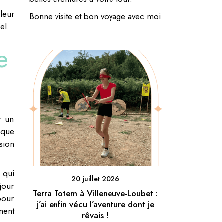
leur
Bonne visite et bon voyage avec moi
el.
e
r un
 que
sion
 qui
20 juillet 2026
éjour
Terra Totem à Villeneuve-Loubet :
pour
j’ai enfin vécu l’aventure dont je
ment
rêvais !