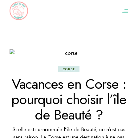
Skip
to
the
content
CORSE
Vacances en Corse :
pourquoi choisir l’île
de Beauté ?
Si elle est surnommée l’île de Beauté, ce n’est pas
sans raison. La Corse est une destination à ne pas