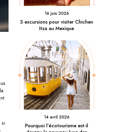
16 juin 2026
3 excursions pour visiter Chichen
Itza au Mexique
ous
la
ont
s
14 avril 2026
 si
Pourquoi l’écotourisme est-il
e