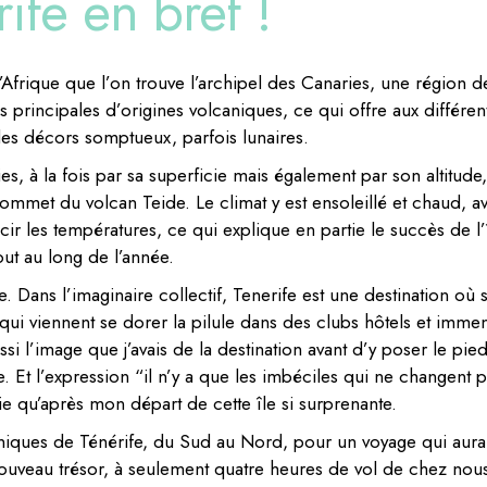
ife en bref !
’Afrique que l’on trouve l’archipel des Canaries, une région d
s principales d’origines volcaniques, ce qui offre aux différen
 des décors somptueux, parfois lunaires.
es, à la fois par sa superficie mais également par son altitude,
sommet du volcan Teide. Le climat y est ensoleillé et chaud, a
r les températures, ce qui explique en partie le succès de l’i
out au long de l’année.
e. Dans l’imaginaire collectif, Tenerife est une destination où 
s qui viennent se dorer la pilule dans des clubs hôtels et imme
ussi l’image que j’avais de la destination avant d’y poser le pied
. Et l’expression “il n’y a que les imbéciles qui ne changent 
raie qu’après mon départ de cette île si surprenante.
́niques de Ténérife, du Sud au Nord, pour un voyage qui aura
 nouveau trésor, à seulement quatre heures de vol de chez nou