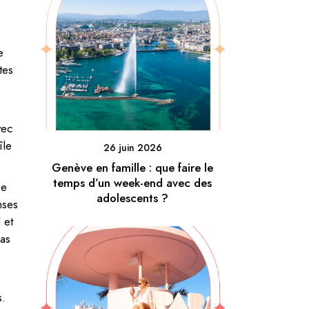
e
tes
vec
̂le
26 juin 2026
Genève en famille : que faire le
temps d’un week-end avec des
se
adolescents ?
nses
 et
pas
s.