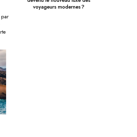
devenu le nouveau luxe des
voyageurs modernes ?
 par
e
rte