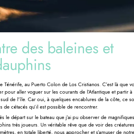
ntre des baleines et
dauphins
 Ténérife, au Puerto Colon de Los Cristianos. C’est là que v
our aller voguer sur les courants de l’Atlantique et partir à 
ud de l’île. Car oui, à quelques encablures de la côte, ce s
 de cétacés qu’il est possible de rencontrer.
̀s le départ sur le bateau que j’ai pu observer de magnifique
ins très joueurs. Un véritable rêve que de voir des créatures
ètres, en totale liberté, nous approcher et s’amuser de notr