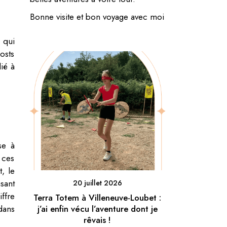
Bonne visite et bon voyage avec moi
 qui
osts
ié à
se à
 ces
, le
asant
20 juillet 2026
ffre
Terra Totem à Villeneuve-Loubet :
dans
j’ai enfin vécu l’aventure dont je
rêvais !