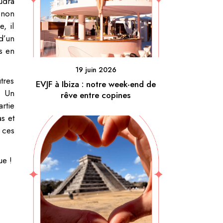
udra
 non
, il
d’un
s en
19 juin 2026
tres
EVJF à Ibiza : notre week-end de
. Un
rêve entre copines
rtie
s et
 ces
ue !