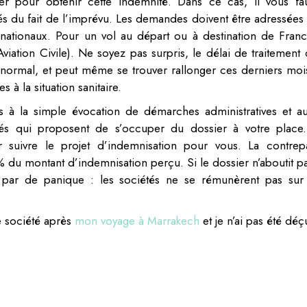
 pour obtenir cette indemnité. Dans ce cas, il vous fa
agés du fait de l’imprévu. Les demandes doivent être adressées
ationaux. Pour un vol au départ ou à destination de France
viation Civile). Ne soyez pas surpris, le délai de traitement 
 normal, et peut même se trouver rallonger ces derniers moi
à la situation sanitaire.
à la simple évocation de démarches administratives et au
étés qui proposent de s’occuper du dossier à votre place
 suivre le projet d’indemnisation pour vous. La contrepa
% du montant d’indemnisation perçu. Si le dossier n’aboutit pa
par de panique : les sociétés ne se rémunèrent pas sur
e société après
mon voyage à Marrakech
et je n’ai pas été déç