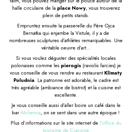
faim, vous pouvez manger sur le pouce autour de la
halle circulaire de la
place Nowy
, vous trouverez
plein de petits stands.
Empruntez ensuite l
a passerelle du Père Ojca
Bernatka qui enjambe la Vistule, il y a de
nombreuses sculptures d’athlètes remarquables. Une
véritable oeuvre d’art…
Si vous voulez déguster des spécialités locales
polonaises comme les
pierogis
(raviolis farcies) je
vous conseille de vous rendre au restaurant
Klimaty
Poludnia
. La patronne est adorable, le cadre est
très agréable (ambiance de bistrot) et la cuisine est
excellente.
Je vous conseille aussi d’aller boire un café dans le
bar
Alchemia
, on se sent dans une autre époque !
Plus d’informations sur le site internet de
l’office du
tourisme de Cracovie