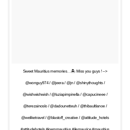
Sweet Mauritius memories…🏝 Miss you guys ! –>
@wonguy974 / @jeera / @jn / @shinythoughts /
@wishwishwish / @luziapimpinella / @capucineee /
@terezainoslo / @dadounetteuh / @thibaultlanoe /
@weliketravel / @blastoff_creative / @attitude_hotels
#attitudehotels #igersmauritius #ilemaurice #mauritius