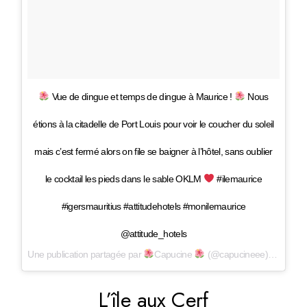
Vue de dingue et temps de dingue à Maurice !
Nous
étions à la citadelle de Port Louis pour voir le coucher du soleil
mais c’est fermé alors on file se baigner à l’hôtel, sans oublier
le cocktail les pieds dans le sable OKLM
#ilemaurice
#igersmauritius #attitudehotels #monilemaurice
@attitude_hotels
Une publication partagée par
Capucine
(@capucineee) le
17 Mar
L’île aux Cerf