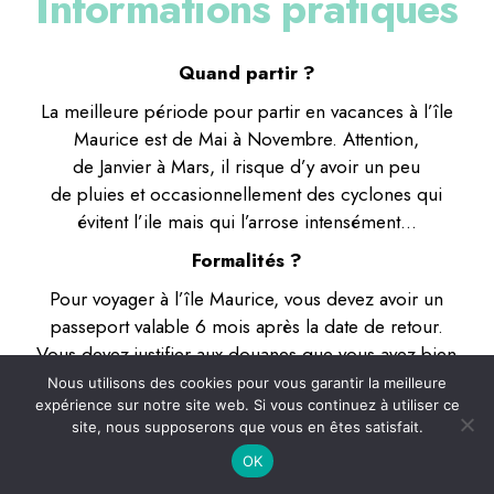
Informations pratiques
Quand partir ?
La meilleure période pour partir en vacances à l’île
Maurice est de Mai à Novembre. Attention,
de Janvier à Mars, il risque d’y avoir un peu
de pluies et occasionnellement des cyclones qui
évitent l’ile mais qui l’arrose intensément…
Formalités ?
Pour voyager à l’île Maurice, vous devez avoir un
passeport valable 6 mois après la date de retour.
Vous devez justifier aux douanes que vous avez bien
un hébergement à l’île Maurice et un vol retour de
Nous utilisons des cookies pour vous garantir la meilleure
expérience sur notre site web. Si vous continuez à utiliser ce
réservé.
site, nous supposerons que vous en êtes satisfait.
Comment aller à l’île Maurice ?
OK
Il y a plusieurs compagnies aériennes qui desservent