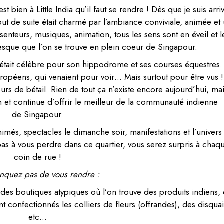
t bien à Little India qu’il faut se rendre ! Dès que je suis arri
tout de suite était charmé par l’ambiance conviviale, animée et
enteurs, musiques, animation, tous les sens sont en éveil et l
sque que l’on se trouve en plein coeur de Singapour.
n était célèbre pour son hippodrome et ses courses équestres.
Européens, qui venaient pour voir… Mais surtout pour
ê
tre vus 
rs de bétail. Rien de tout ça n’existe encore aujourd’hui, mai
 et continue d’offrir le meilleur de la communauté indienne
de Singapour.
és, spectacles le dimanche soir, manifestations et l’univers
as à vous perdre dans ce quartier, vous serez surpris à chaq
coin de rue !
quez pas de vous rendre :
 des boutiques atypiques où l’on trouve des produits indiens,
nt confectionnés les colliers de fleurs (offrandes), des disquai
etc…