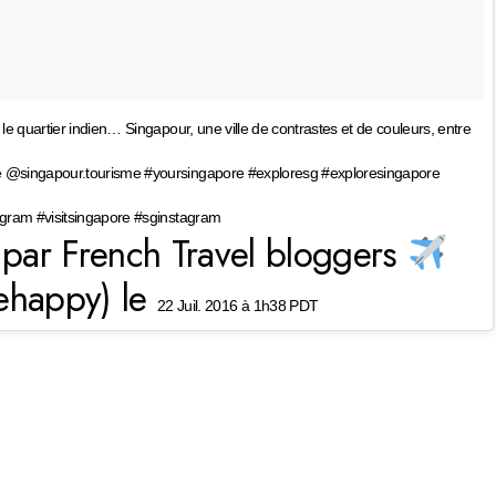
 le quartier indien… Singapour, une ville de contrastes et de couleurs, entre
 @singapour.tourisme #yoursingapore #exploresg #exploresingapore
gram #visitsingapore #sginstagram
par French Travel bloggers
ehappy) le
22 Juil. 2016 à 1h38 PDT