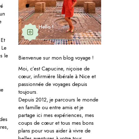
vé
 un
e
Hello !
 Et
!
Le
s le
Bienvenue sur mon blog voyage !
Moi, c’est Capucine, niçoise de
cœur, infirmière libérale à Nice et
passionnée de voyages depuis
ue
toujours.
Depuis 2012, je parcours le monde
en famille ou entre amis et je
partage ici mes expériences, mes
 des
coups de cœur et tous mes bons
res,
plans pour vous aider à vivre de
belles aventures à votre tour.