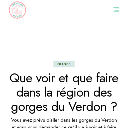
Skip
to
the
content
FRANCE
Que voir et que faire
dans la région des
gorges du Verdon ?
Vous avez prévu d’aller dans les gorges du Verdon
et vous vous demander ce qu’il y a à voir et à faire