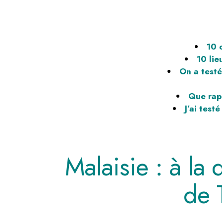
10 c
10 li
On a testé
Que rap
J’ai test
Malaisie : à la
de 