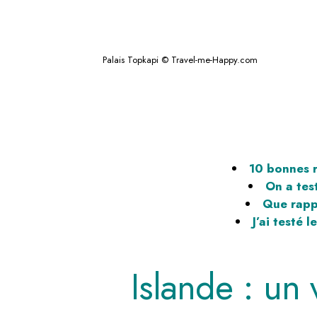
Palais Topkapi © Travel-me-Happy.com
10 bonnes r
On a tes
Que rapp
J’ai testé
Islande : un