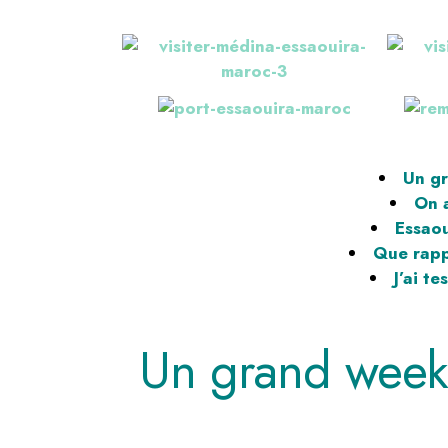
Un gr
On a
Essaou
Que rapp
J’ai t
Un grand week