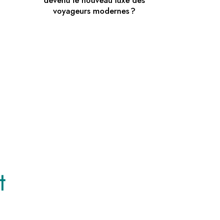
devenu le nouveau luxe des
voyageurs modernes ?
t