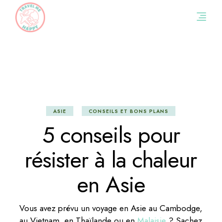
Skip
to
the
content
ASIE
CONSEILS ET BONS PLANS
5 conseils pour
résister à la chaleur
en Asie
Vous avez prévu un voyage en Asie au Cambodge,
au Vietnam, en Thaïlande ou en
Malaisie
? Sachez