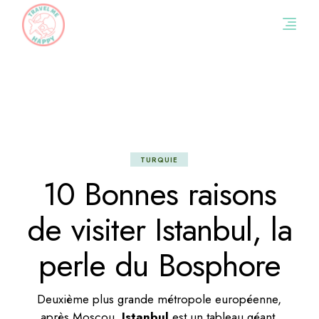
Skip
to
the
content
TURQUIE
10 Bonnes raisons
de visiter Istanbul, la
perle du Bosphore
Deuxième plus grande métropole européenne,
après Moscou,
Istanbul
est un tableau géant,