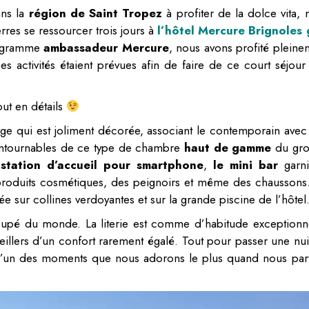
ans la
région de Saint Tropez
à profiter de la dolce vita, 
rres se ressourcer trois jours à
l’hôtel Mercure Brign
ol
es 
rogramme
ambassadeur Mercure
, nous avons profité pleine
activités étaient prévues afin de faire de ce court séjour
ut en détails
ge qui est joliment décorée, associant le contemporain avec
ontournables de ce type de chambre
haut de gamme
du gr
 station d’accueil pour smartphone
,
le mini bar
garn
 produits cosmétiques, des peignoirs et même des chaussons
ée sur collines verdoyantes et sur la grande piscine de l’hôtel
coupé du monde. La literie est comme d’habitude exceptionne
eillers d’un confort rarement égalé. Tout pour passer une nui
t l’un des moments que nous adorons le plus quand nous par