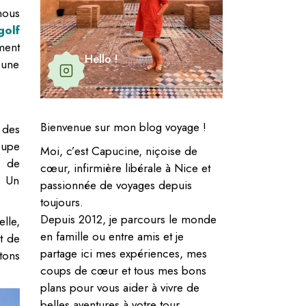
nous
golf
ment
Hello !
 une
Bienvenue sur mon blog voyage !
 des
oupe
Moi, c’est Capucine, niçoise de
i de
cœur, infirmière libérale à Nice et
. Un
passionnée de voyages depuis
.
toujours.
Depuis 2012, je parcours le monde
lle,
en famille ou entre amis et je
t de
partage ici mes expériences, mes
tons
coups de cœur et tous mes bons
plans pour vous aider à vivre de
belles aventures à votre tour.