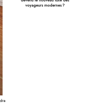
devenu le nouveau luxe des
voyageurs modernes ?
udra