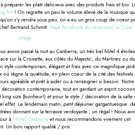
 à préparer les plats délicieux avec des produits frais et bio. L
urg NY
! On regrette un peu le volume élevé de la musique qu
 qu’on s’y rendra sous peu, on a eu un gros coup de coeur p
 chef Bertrand Schmitt.
Page Facebook du restaurant Le Tube
s avons passé la nuit au Canberra, un très bel hôtel 4 étoiles
lace sur la Croisette, aux côtés du Majestic, du Martinez ou d
 un style contemporain, élégant et frais avec ce magnifique jard
x où règne la quiétude, en plein coeur de la cité des festivals 
jours agréable et prêt à aider ou à renseigner si besoin. Notre
e décoration contemporaine, tout en gardant un esprit cocoon
king size (bonheur!) et pour le style / décoration de la salle
bel effet. Le lendemain matin, petit déjeuner gargantuesque d
trées donnant sur la terrasse verdoyante ; un régal ! Nous av
jour à
l’hôtel Canberra
et nous recommandons vivement cet
t. Un bon rapport qualité / prix.