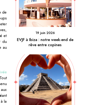
e de
oups
eter
ves,
19 juin 2026
é et
EVJF à Ibiza : notre week-end de
t du
rêve entre copines
e au
ivée
Tout
menu
 aux
éant
à la