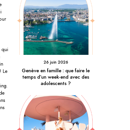
e
i
our
 qui
u
26 juin 2026
in
Genève en famille : que faire le
! Le
temps d’un week-end avec des
adolescents ?
ing.
 de
ans
ons