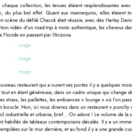
e chaque collection, les tenues étaient resplendissantes avec
 du plus bel effet. Quant aux mannequins, elles étaient to
 en scène du défilé Chacok était réussie, avec des Harley Davi
tion vidéo d’un road-trip à moto authentique, les cheveux dan
a Floride en passant par l’Arizona.
ouveau restaurant qui a ouvert ses portes il y a quelques mois
e tout en étant généreuse, dans un cadre unique qui change d
es strass, les paillettes, les ambiances « lounge » où l’on pass
en boucle. Non, ici vous dinerez dans un restaurant « punchy 
poil industrielle et urbaine, bref… On adore ! Le volume de la s
ont habillés de tableaux contemporains décalés. Il y a un imm
empilées sur le mur derrière, et au fond il y a une grande cui