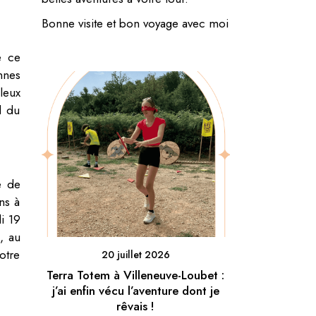
Bonne visite et bon voyage avec moi
e ce
nnes
leux
d du
e de
ns à
i 19
, au
otre
20 juillet 2026
Terra Totem à Villeneuve-Loubet :
j’ai enfin vécu l’aventure dont je
rêvais !