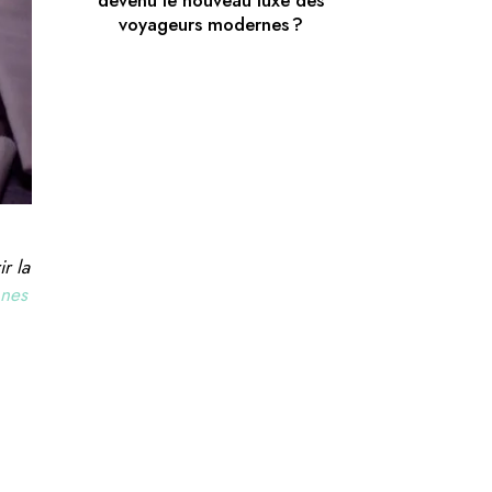
devenu le nouveau luxe des
voyageurs modernes ?
r la
nes