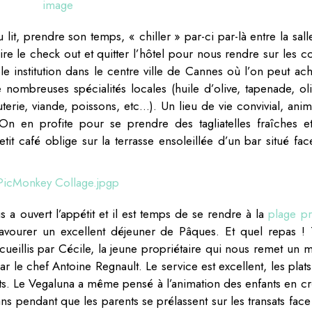
lit, prendre son temps, « chiller » par-ci par-là entre la sall
aire le check out et quitter l’hôtel pour nous rendre sur les c
ble institution dans le centre ville de Cannes où l’on peut ach
e nombreuses spécialités locales (huile d’olive, tapenade, oli
terie, viande, poissons, etc…). Un lieu de vie convivial, anim
 On en profite pour se prendre des tagliatelles fraîches e
it café oblige sur la terrasse ensoleillée d’un bar situé fac
 a ouvert l’appétit et il est temps de se rendre à la
plage pr
avourer un excellent déjeuner de Pâques. Et quel repas ! 
eillis par Cécile, la jeune propriétaire qui nous remet un 
e chef Antoine Regnault. Le service est excellent, les plats
ts. Le Vegaluna a même pensé à l’animation des enfants en cr
s pendant que les parents se prélassent sur les transats face 