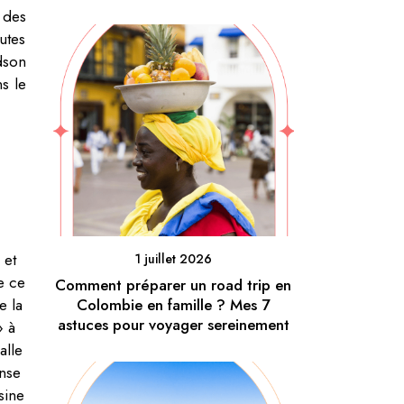
 des
utes
dson
s le
 et
1 juillet 2026
e ce
Comment préparer un road trip en
e la
Colombie en famille ? Mes 7
astuces pour voyager sereinement
» à
alle
ense
sine