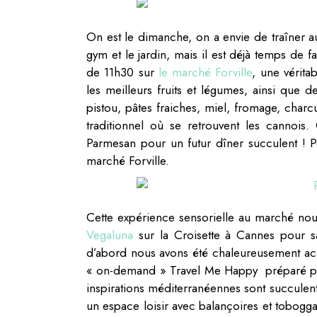
On est le dimanche, on a envie de traîner au 
gym et le jardin, mais il est déjà temps de f
de 11h30 sur
le marché Forville
, une vérita
les meilleurs fruits et légumes, ainsi que d
pistou, pâtes fraiches, miel, fromage, charcu
traditionnel où se retrouvent les cannois.
Parmesan pour un futur dîner succulent ! Pet
marché Forville.
Cette expérience sensorielle au marché nous
Vegaluna
sur la Croisette à Cannes pour s
d’abord nous avons été chaleureusement accu
« on-demand » Travel Me Happy préparé par l
inspirations méditerranéennes sont succulen
un espace loisir avec balançoires et toboggan