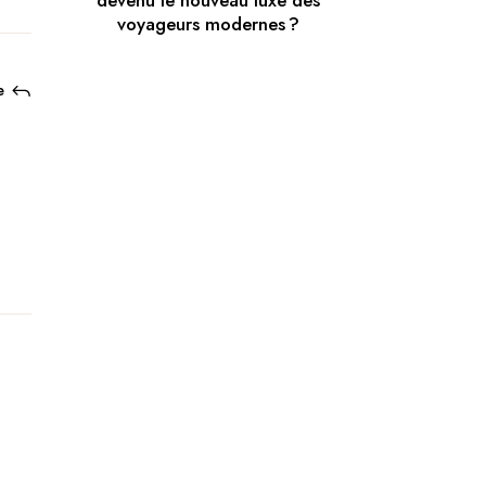
devenu le nouveau luxe des
voyageurs modernes ?
e