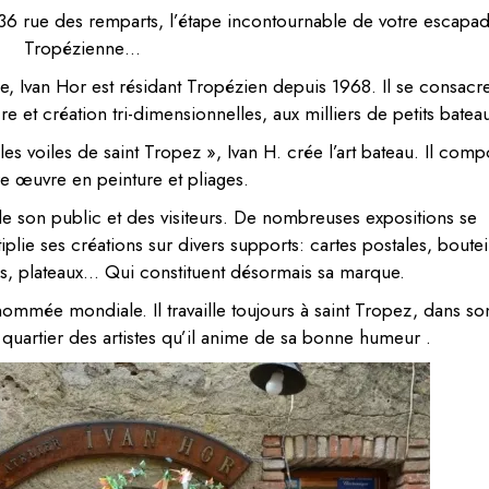
 36 rue des remparts, l’étape incontournable de votre escapa
Tropézienne…
ise, Ivan Hor est résidant Tropézien depuis 1968. Il se consacr
re et création tri-dimensionnelles, aux milliers de petits batea
s voiles de saint Tropez », Ivan H. crée l’art bateau. Il com
e œuvre en peinture et pliages.
e son public et des visiteurs. De nombreuses expositions se
plie ses créations sur divers supports: cartes postales, boutei
sus, plateaux… Qui constituent désormais sa marque.
nommée mondiale. Il travaille toujours à saint Tropez, dans so
 quartier des artistes qu’il anime de sa bonne humeur .