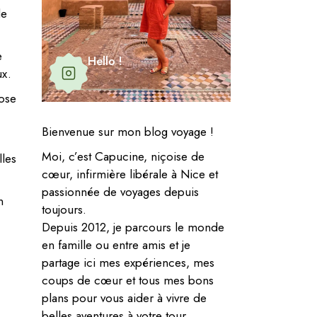
de
e
Hello !
ux.
pose
Bienvenue sur mon blog voyage !
Moi, c’est Capucine, niçoise de
lles
cœur, infirmière libérale à Nice et
passionnée de voyages depuis
n
toujours.
Depuis 2012, je parcours le monde
en famille ou entre amis et je
partage ici mes expériences, mes
coups de cœur et tous mes bons
plans pour vous aider à vivre de
belles aventures à votre tour.