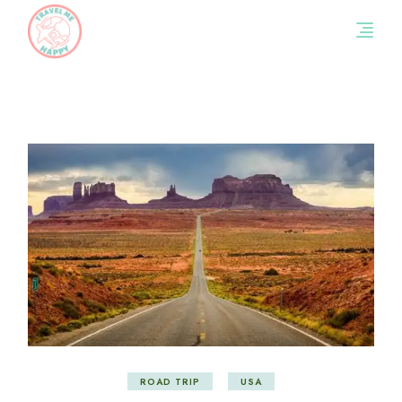
Skip
to
the
content
ROAD TRIP
USA