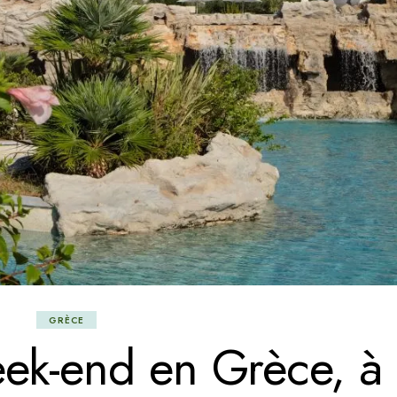
GRÈCE
ek-end en Grèce, à