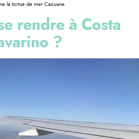
me la tortue de mer Caouane.
e rendre à Costa
avarino ?