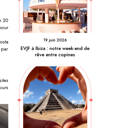
de 20
pour
19 juin 2026
osta
EVJF à Ibiza : notre week-end de
 par
rêve entre copines
sites
ours