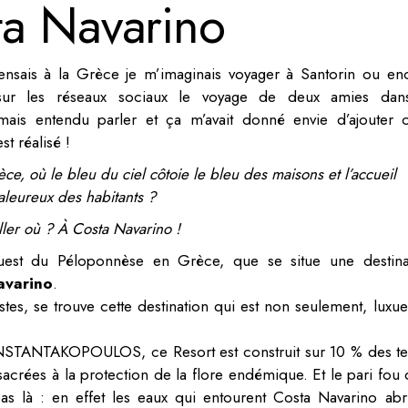
ta Navarino
nsais à la Grèce je m’imaginais voyager à Santorin ou en
sur les réseaux sociaux le voyage de deux amies dan
ais entendu parler et ça m’avait donné envie d’ajouter c
st réalisé !
èce, où le bleu du ciel côtoie le bleu des maisons et l’accueil
aleureux des habitants ?
ller où ? À Costa Navarino !
uest du Péloponnèse en Grèce, que se situe une destina
avarino
.
stes, se trouve cette destination qui est non seulement, luxue
CONSTANTAKOPOULOS, ce Resort est construit sur 10 % des te
sacrées à la protection de la flore endémique. Et le pari fou 
pas là : en effet les eaux qui entourent Costa Navarino abri