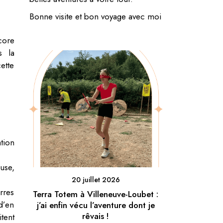
Bonne visite et bon voyage avec moi
core
s la
ette
tion
use,
20 juillet 2026
rres
Terra Totem à Villeneuve-Loubet :
d’en
j’ai enfin vécu l’aventure dont je
rêvais !
tent