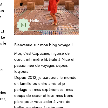
vé
 un
e
Hello !
 Et
!
Le
s le
Bienvenue sur mon blog voyage !
Moi, c’est Capucine, niçoise de
cœur, infirmière libérale à Nice et
passionnée de voyages depuis
ue
toujours.
Depuis 2012, je parcours le monde
en famille ou entre amis et je
partage ici mes expériences, mes
 des
coups de cœur et tous mes bons
res,
plans pour vous aider à vivre de
belles aventures à votre tour.