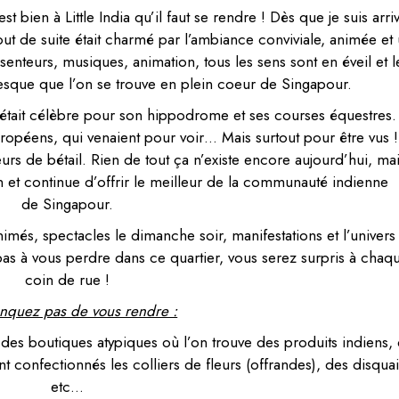
t bien à Little India qu’il faut se rendre ! Dès que je suis arri
tout de suite était charmé par l’ambiance conviviale, animée et
enteurs, musiques, animation, tous les sens sont en éveil et l
sque que l’on se trouve en plein coeur de Singapour.
n était célèbre pour son hippodrome et ses courses équestres.
Européens, qui venaient pour voir… Mais surtout pour
ê
tre vus 
rs de bétail. Rien de tout ça n’existe encore aujourd’hui, mai
 et continue d’offrir le meilleur de la communauté indienne
de Singapour.
és, spectacles le dimanche soir, manifestations et l’univers
as à vous perdre dans ce quartier, vous serez surpris à chaq
coin de rue !
quez pas de vous rendre :
 des boutiques atypiques où l’on trouve des produits indiens,
nt confectionnés les colliers de fleurs (offrandes), des disquai
etc…