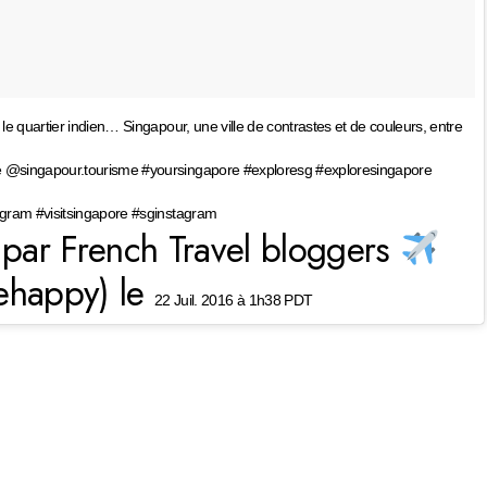
 le quartier indien… Singapour, une ville de contrastes et de couleurs, entre
 @singapour.tourisme #yoursingapore #exploresg #exploresingapore
gram #visitsingapore #sginstagram
par French Travel bloggers
ehappy) le
22 Juil. 2016 à 1h38 PDT