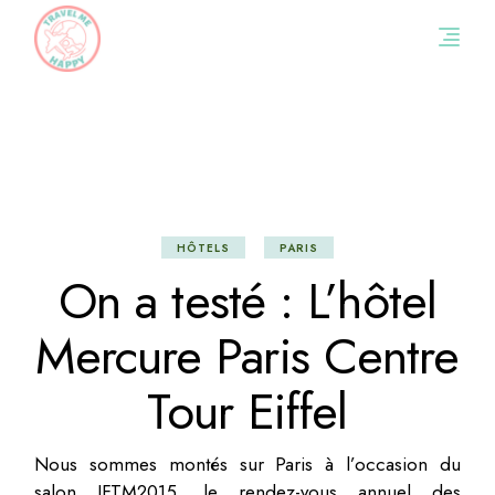
Skip
to
the
content
HÔTELS
PARIS
On a testé : L’hôtel
Mercure Paris Centre
Tour Eiffel
Nous sommes montés sur Paris à l’occasion du
salon IFTM2015, le rendez-vous annuel des