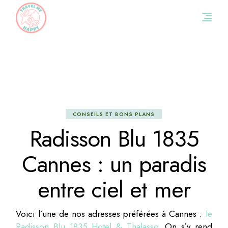
Skip
to
the
content
CONSEILS ET BONS PLANS
Radisson Blu 1835
Cannes : un paradis
entre ciel et mer
Voici l’une de nos adresses préférées à Cannes :
le
Radisson Blu 1835 Hotel & Thalasso
. On s’y rend